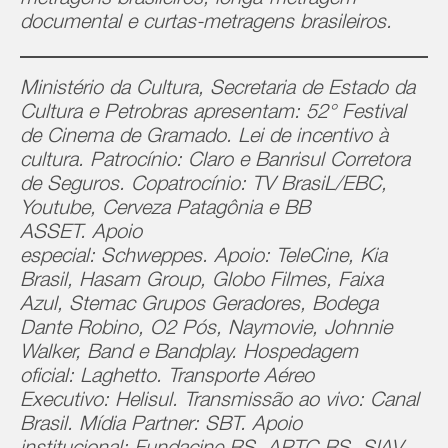
metragens brasileiros, longa-metragem
documental e curtas-metragens brasileiros.
Ministério da Cultura, Secretaria de Estado da
Cultura e Petrobras apresentam: 52° Festival
de Cinema de Gramado.
Lei de incentivo à
cultura. Patrocínio:
Claro e Banrisul Corretora
de Seguros.
Copatrocínio:
TV BrasiL/EBC,
Youtube, Cerveza Patagônia e BB
ASSET.
Apoio
especial:
Schweppes.
Apoio:
TeleCine, Kia
Brasil, Hasam Group, Globo Filmes, Faixa
Azul, Stemac Grupos Geradores, Bodega
Dante Robino, O2 Pós, Naymovie, Johnnie
Walker, Band e Bandplay.
Hospedagem
oficial:
Laghetto.
Transporte Aéreo
Executivo:
Helisul.
Transmissão ao vivo:
Canal
Brasil.
Mídia Partner:
SBT.
Apoio