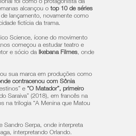
ional foi como o protagonista da
 semanas alcançou o
top 10 de séries
ta de lançamento, novamente como
idade fictícia da trama.
hico Science, ícone do movimento
anos começou a estudar teatro e
retor e sócio da
Ikebana Filmes
, onde
eixou sua marca em produções como
, onde contracenou com Sônia
estinos” e
“O Matador”, primeiro
o Saraiva” (2018), em francês na
os na trilogia “A Menina que Matou
e Sandro Serpa, onde interpreta
aga, interpretando Orlando.