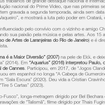
us trabalhos de grande destaque nacional e internac
rodução nacional do Prime Video, que nas primeiras
já tem gravada a segunda temporada, ainda sem da
aqueiro”, e mostrará a luta pelo poder em Cratará, c
nfluenciado pelo convívio com o vizinho e amigo C
do sua paixão pela música e pelas artes. Aos 15 
o de Artes de Laranjeiras do Rio de Janeiro
) e é di
sta.
ma é a Maior Diversão” (2007)
na pele de Elói, e d
ia” (2014). Em
“Aquarius” (2016) interpretou Paulo
al de Cannes
. Participou, em 2017, de “Jogos Cland
tuou em espanhol no longa “A Cabeça de Gumercind
em “Sala Escura” (2020). Deu vida a Cristian Cravinh
Tire 5 Cartas” (2023).
o-Fusco”, longa-metragem dirigido por Bel Bechara 
vações de “Talismã”, filme dirigido por Thais Fugin