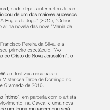
rd, onde depois interpretou Judas
icipou de um dos maiores sucessos
“A Regra do Jogo” (2015), “Órfãos
o ar na novela das nove “Mania de
rancisco Pereira da Silva, e a
 seu primeiro espetáculo, "Ao
ão de Cristo de Nova Jerusalém”, o
ões
em festivais nacionais e
e Misteriosa Tarde de Domingo no
 de Gramado de 2016.
ão Íntimo
”, em parceria com o artista
ia Movimento, na Gávea, e uma nova
o de um longa-metragem que será