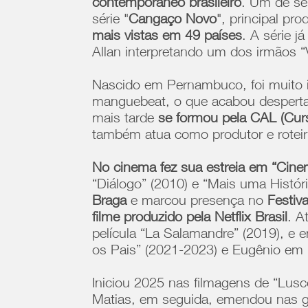
contemporâneo brasileiro
. Um de se
série "
Cangaço Novo
", principal p
mais vistas em 49 países
. A série 
Allan interpretando um dos irmãos “V
Nascido em Pernambuco, foi muito i
manguebeat, o que acabou despertan
mais tarde
se formou pela CAL (Curs
também atua como produtor e roteiri
No cinema fez sua estreia em “Cine
“Diálogo” (2010) e “Mais uma Histór
Braga
e marcou presença no
Festiv
filme produzido pela Netflix Brasil
. A
película “La Salamandre” (2019), e 
os Pais” (2021-2023) e Eugênio em “
Iniciou 2025 nas filmagens de “Lusc
Matias, em seguida, emendou nas gra