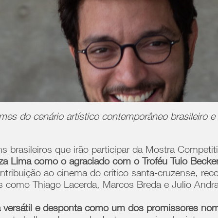
es do cenário artístico contemporâneo brasileiro e
s brasileiros que irão participar da Mostra Competit
za Lima como o agraciado com o Troféu Tuio Becke
 contribuição ao cinema do crítico santa-cruzense, r
mes como Thiago Lacerda, Marcos Breda e Julio Andr
ia versátil e desponta como um dos promissores nome