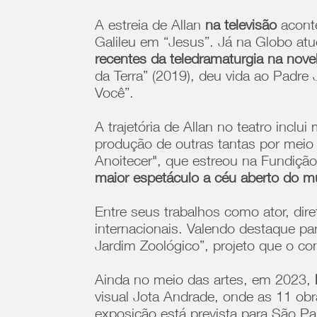
A estreia de Allan
na televisão
acont
Galileu em “Jesus”. Já na Globo at
recentes da teledramaturgia na nove
da Terra” (2019), deu vida ao Padre
Você”.
A trajetória de Allan no teatro inc
produção de outras tantas por meio 
Anoitecer", que estreou na Fundiç
maior espetáculo a céu aberto do 
Entre seus trabalhos como ator, dir
internacionais. Valendo destaque p
Jardim Zoológico”, projeto que o 
Ainda no meio das artes, em 2023,
visual Jota Andrade, onde as 11 ob
exposição está prevista para São P