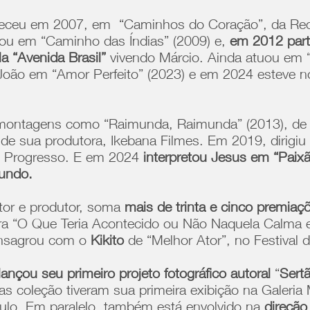
eceu em 2007, em “Caminhos do Coração”, da Reco
uou em “Caminho das Índias” (2009) e,
em 2012 part
la “Avenida Brasil”
vivendo Márcio. Ainda atuou em 
 João em “Amor Perfeito” (2023) e em 2024 esteve n
lui montagens como “Raimunda, Raimunda” (2013), de F
de sua produtora, Ikebana Filmes. Em 2019, dirigiu
ão Progresso. E em 2024
interpretou Jesus em “Paix
mundo.
etor e produtor, soma
mais de trinta e cinco premiaç
ara “O Que Teria Acontecido ou Não Naquela Calma 
consagrou com o
Kikito
de “Melhor Ator”, no Festival
lançou seu primeiro projeto fotográfico autoral
“
Sert
ras coleção tiveram sua primeira exibição na Galer
aulo. Em paralelo, também está envolvido na
direçã