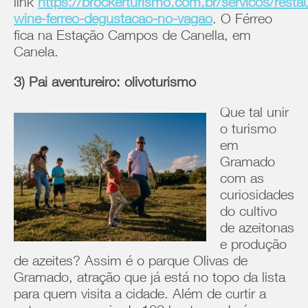
link
https://brockerturismo.com.br/servicos/resta
wine-ferreo-degustacao-no-vagao
. O Férreo
fica na Estação Campos de Canella, em
Canela.
3) Pai aventureiro: olivoturismo
Que tal unir
o turismo
em
Gramado
com as
curiosidades
do cultivo
de azeitonas
e produção
de azeites? Assim é o parque Olivas de
Gramado, atração que já está no topo da lista
para quem visita a cidade. Além de curtir a